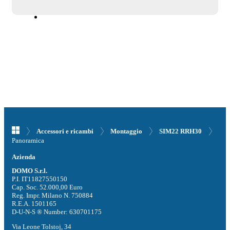
Accessori e ricambi
Montaggio
SIM22 RRH30
Panoramica
Azienda
DOMO S.r.l.
P.I. IT11827550150
Cap. Soc. 52.000,00 Euro
Reg. Impr. Milano N. 750884
R.E.A. 1501165
D-U-N-S ® Number: 630701175
Via Leone Tolstoj, 34