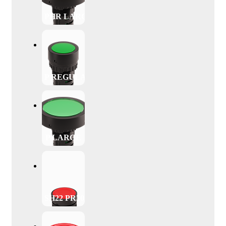
PHR LARGE
P REGULAR
P LARGE
SH22 PR30