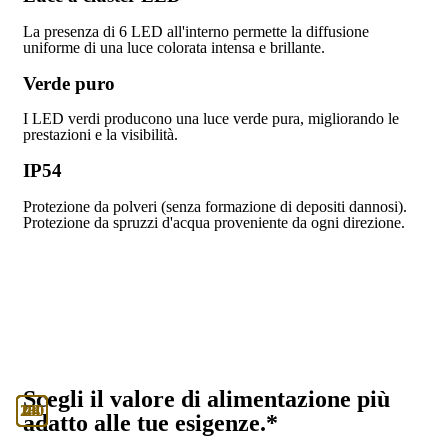
La presenza di 6 LED all'interno permette la diffusione
uniforme di una luce colorata intensa e brillante.
Verde puro
I LED verdi producono una luce verde pura, migliorando le
prestazioni e la visibilità.
IP54
Protezione da polveri (senza formazione di depositi dannosi).
Protezione da spruzzi d'acqua proveniente da ogni direzione.
Scegli il valore di alimentazione più
130
230
24
48
adatto alle tue esigenze.*