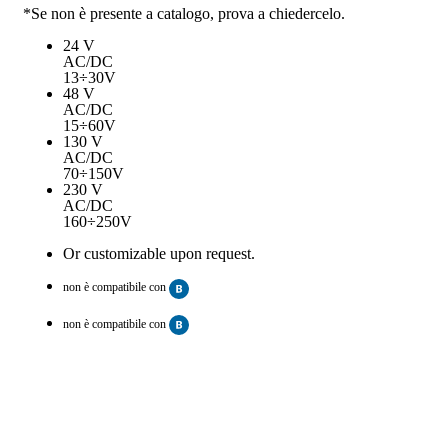
*Se non è presente a catalogo, prova a chiedercelo.
24 V
AC/DC
13÷30V
48 V
AC/DC
15÷60V
130 V
AC/DC
70÷150V
230 V
AC/DC
160÷250V
Or customizable upon request.
non è compatibile con
non è compatibile con