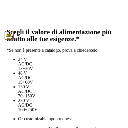
Scegli il valore di alimentazione più
130
230
24
48
U
adatto alle tue esigenze.*
*Se non è presente a catalogo, prova a chiedercelo.
24 V
AC/DC
13÷30V
48 V
AC/DC
15÷60V
130 V
AC/DC
70÷150V
230 V
AC/DC
160÷250V
Or customizable upon request.