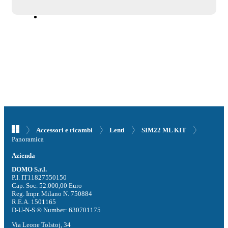
Accessori e ricambi
Lenti
SIM22 ML KIT
Panoramica
Azienda
DOMO S.r.l.
P.I. IT11827550150
Cap. Soc. 52.000,00 Euro
Reg. Impr. Milano N. 750884
R.E.A. 1501165
D-U-N-S ® Number: 630701175
Via Leone Tolstoj, 34