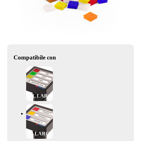
Compatibile con
ML LARGE
VI LARGE