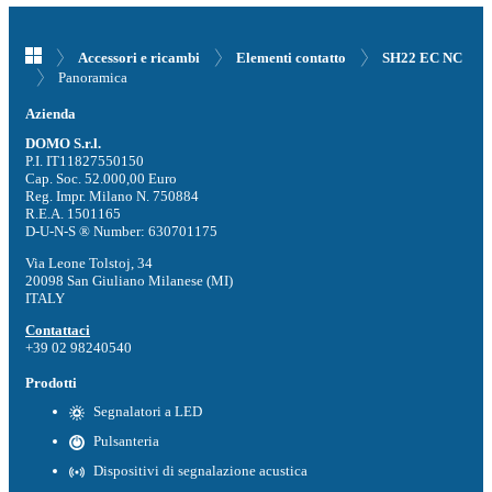
Accessori e ricambi
Elementi contatto
SH22 EC NC
Panoramica
Azienda
DOMO S.r.l.
P.I. IT11827550150
Cap. Soc. 52.000,00 Euro
Reg. Impr. Milano N. 750884
R.E.A. 1501165
D-U-N-S ® Number: 630701175
Via Leone Tolstoj, 34
20098 San Giuliano Milanese (MI)
ITALY
Contattaci
+39 02 98240540
Prodotti
Segnalatori a LED
Pulsanteria
Dispositivi di segnalazione acustica