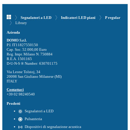
Segnalatori a LED
Indicatori LED piani
P regular
Library
Azienda
DOMO S.r.l.
P.I. IT11827550150
Cap. Soc. 52.000,00 Euro
Reg. Impr. Milano N. 750884
R.E.A. 1501165
D-U-N-S ® Number: 630701175
Via Leone Tolstoj, 34
20098 San Giuliano Milanese (MI)
ITALY
Contattaci
+39 02 98240540
Prodotti
Segnalatori a LED
Pulsanteria
Dispositivi di segnalazione acustica