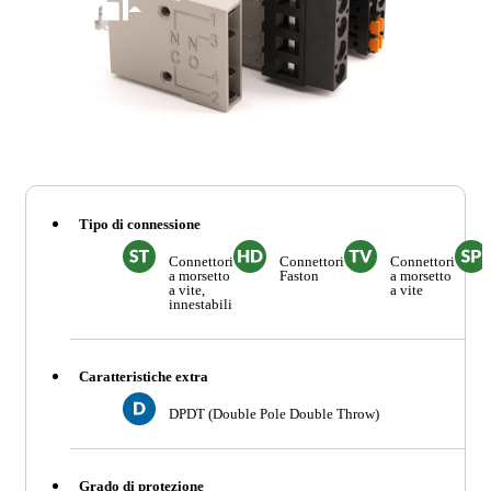
Tipo di connessione
Connettori
Connettori
Connettori
a morsetto
Faston
a morsetto
a vite,
a vite
innestabili
Caratteristiche extra
DPDT (Double Pole Double Throw)
Grado di protezione