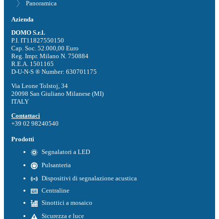
Panoramica
Azienda
DOMO S.r.l.
P.I. IT11827550150
Cap. Soc. 52.000,00 Euro
Reg. Impr. Milano N. 750884
R.E.A. 1501165
D-U-N-S ® Number: 630701175
Via Leone Tolstoj, 34
20098 San Giuliano Milanese (MI)
ITALY
Contattaci
+39 02 98240540
Prodotti
Segnalatori a LED
Pulsanteria
Dispositivi di segnalazione acustica
Centraline
Sinottici a mosaico
Sicurezza e luce