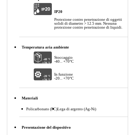
IP20
Protezione contro penetrazione di oggetti
solidi di diametro > 12.5 mm. Nessuna
protezione contro penetrazione di liquidi.
Temperatura aria ambiente
Stoccaggio
-40
°C
-40... +70°C
+70
°C
In funzione
-20
°C
-20... +70°C
+70
°C
Materiali
Policarbonato (PC)
Lega di argento (Ag-Ni)
Presentazione del dispositivo