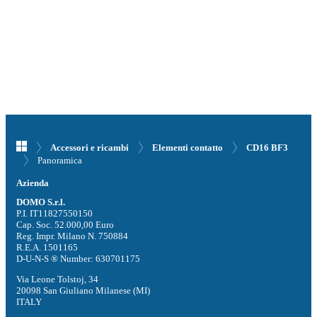
Accessori e ricambi
Elementi contatto
CD16 BF3
Panoramica
Azienda
DOMO S.r.l.
P.I. IT11827550150
Cap. Soc. 52.000,00 Euro
Reg. Impr. Milano N. 750884
R.E.A. 1501165
D-U-N-S ® Number: 630701175
Via Leone Tolstoj, 34
20098 San Giuliano Milanese (MI)
ITALY