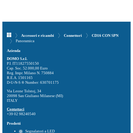
Accessori e ricambi
Connettori
CD16 CON SPN
Panoramica
Azienda
DOMO S.r.l.
P.I. IT11827550150
Cap. Soc. 52.000,00 Euro
Reg. Impr. Milano N. 750884
R.E.A. 1501165
D-U-N-S ® Number: 630701175
Via Leone Tolstoj, 34
20098 San Giuliano Milanese (MI)
ITALY
Contattaci
+39 02 98240540
Prodotti
Segnalatori a LED