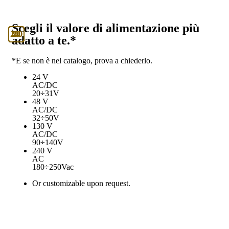
Scegli il valore di alimentazione più
130
240
24
48
adatto a te.*
*E se non è nel catalogo, prova a chiederlo.
24 V
AC/DC
20÷31V
48 V
AC/DC
32÷50V
130 V
AC/DC
90÷140V
240 V
AC
180÷250Vac
Or customizable upon request.