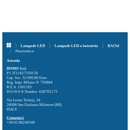
Lampade LED
Lampade LED a baionetta
BA15d
Panoramica
Azienda
DOMO S.r.l.
P.I. IT11827550150
Cap. Soc. 52.000,00 Euro
Reg. Impr. Milano N. 750884
R.E.A. 1501165
D-U-N-S ® Number: 630701175
Via Leone Tolstoj, 34
20098 San Giuliano Milanese (MI)
ITALY
Contattaci
+39 02 98240540