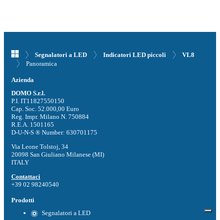
Segnalatori a LED
Indicatori LED piccoli
VL8
Panoramica
Azienda
DOMO S.r.l.
P.I. IT11827550150
Cap. Soc. 52.000,00 Euro
Reg. Impr. Milano N. 750884
R.E.A. 1501165
D-U-N-S ® Number: 630701175
Via Leone Tolstoj, 34
20098 San Giuliano Milanese (MI)
ITALY
Contattaci
+39 02 98240540
Prodotti
Segnalatori a LED