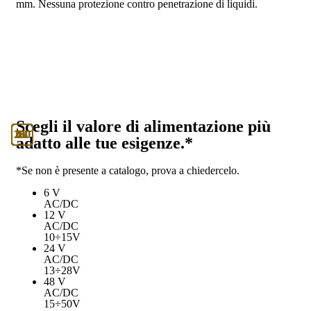
mm. Nessuna protezione contro penetrazione di liquidi.
Scegli il valore di alimentazione più
130
230
12
24
48
6
adatto alle tue esigenze.*
*Se non è presente a catalogo, prova a chiedercelo.
6 V
AC/DC
12 V
AC/DC
10÷15V
24 V
AC/DC
13÷28V
48 V
AC/DC
15÷50V