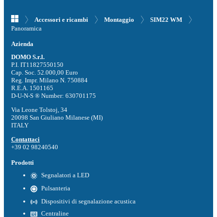
Accessori e ricambi
Montaggio
SIM22 WM
Panoramica
Azienda
DOMO S.r.l.
P.I. IT11827550150
Cap. Soc. 52.000,00 Euro
Reg. Impr. Milano N. 750884
R.E.A. 1501165
D-U-N-S ® Number: 630701175
Via Leone Tolstoj, 34
20098 San Giuliano Milanese (MI)
ITALY
Contattaci
+39 02 98240540
Prodotti
Segnalatori a LED
Pulsanteria
Dispositivi di segnalazione acustica
Centraline