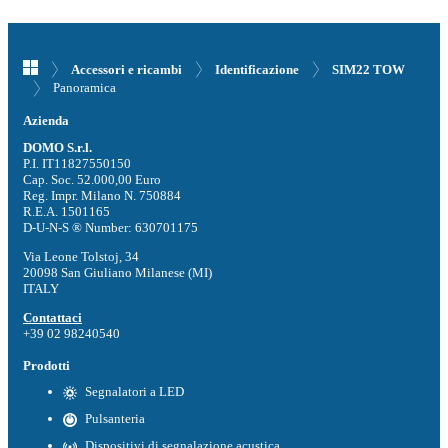
Accessori e ricambi
Identificazione
SIM22 TOW
Panoramica
Azienda
DOMO S.r.l.
P.I. IT11827550150
Cap. Soc. 52.000,00 Euro
Reg. Impr. Milano N. 750884
R.E.A. 1501165
D-U-N-S ® Number: 630701175
Via Leone Tolstoj, 34
20098 San Giuliano Milanese (MI)
ITALY
Contattaci
+39 02 98240540
Prodotti
Segnalatori a LED
Pulsanteria
Dispositivi di segnalazione acustica