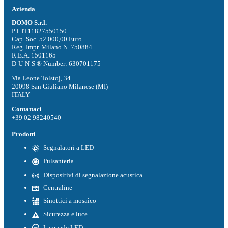
Azienda
DOMO S.r.l.
P.I. IT11827550150
Cap. Soc. 52.000,00 Euro
Reg. Impr. Milano N. 750884
R.E.A. 1501165
D-U-N-S ® Number: 630701175
Via Leone Tolstoj, 34
20098 San Giuliano Milanese (MI)
ITALY
Contattaci
+39 02 98240540
Prodotti
Segnalatori a LED
Pulsanteria
Dispositivi di segnalazione acustica
Centraline
Sinottici a mosaico
Sicurezza e luce
Lampade LED