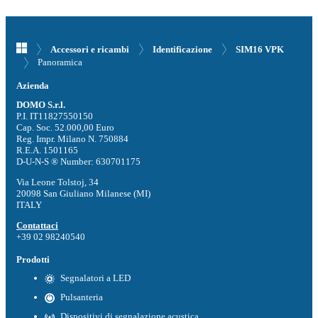
Accessori e ricambi
Identificazione
SIM16 VPK
Panoramica
Azienda
DOMO S.r.l.
P.I. IT11827550150
Cap. Soc. 52.000,00 Euro
Reg. Impr. Milano N. 750884
R.E.A. 1501165
D-U-N-S ® Number: 630701175
Via Leone Tolstoj, 34
20098 San Giuliano Milanese (MI)
ITALY
Contattaci
+39 02 98240540
Prodotti
Segnalatori a LED
Pulsanteria
Dispositivi di segnalazione acustica