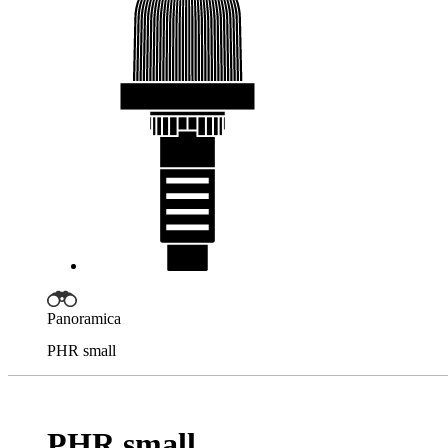
Panoramica
PHR small
PHR small