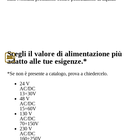
Scegli il valore di alimentazione più
130
230
24
48
adatto alle tue esigenze.*
*Se non è presente a catalogo, prova a chiedercelo.
24 V
AC/DC
13÷30V
48 V
AC/DC
15÷60V
130 V
AC/DC
70÷150V
230 V
AC/DC
160÷250V