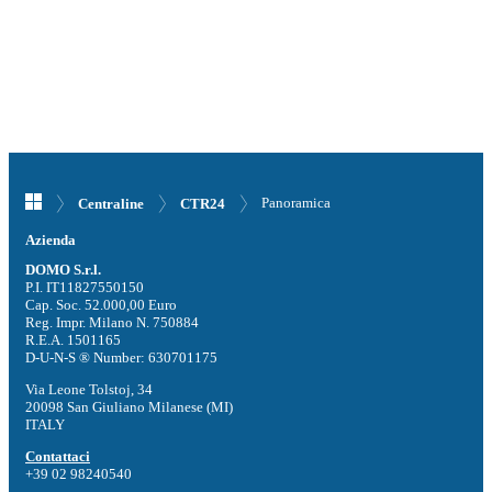
Panoramica
Centraline
CTR24
Azienda
DOMO S.r.l.
P.I. IT11827550150
Cap. Soc. 52.000,00 Euro
Reg. Impr. Milano N. 750884
R.E.A. 1501165
D-U-N-S ® Number: 630701175
Via Leone Tolstoj, 34
20098 San Giuliano Milanese (MI)
ITALY
Contattaci
+39 02 98240540