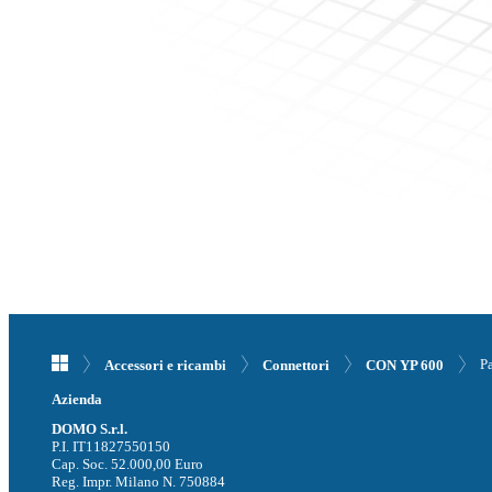
P
Accessori e ricambi
Connettori
CON YP 600
Azienda
DOMO S.r.l.
P.I. IT11827550150
Cap. Soc. 52.000,00 Euro
Reg. Impr. Milano N. 750884