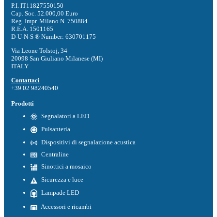
P.I. IT11827550150
Cap. Soc. 52.000,00 Euro
Reg. Impr. Milano N. 750884
R.E.A. 1501165
D-U-N-S ® Number: 630701175
Via Leone Tolstoj, 34
20098 San Giuliano Milanese (MI)
ITALY
Contattaci
+39 02 98240540
Prodotti
Segnalatori a LED
Pulsanteria
Dispositivi di segnalazione acustica
Centraline
Sinottici a mosaico
Sicurezza e luce
Lampade LED
Accessori e ricambi