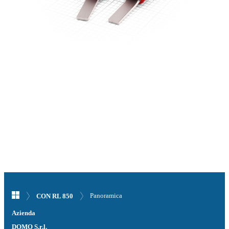
Panoramica
CON RL 850
Azienda
DOMO S.r.l.