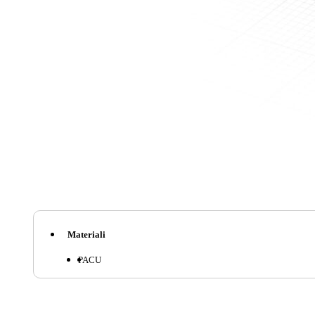
Materiali
PA
CU