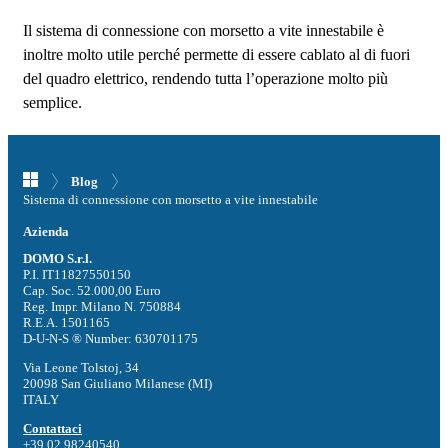
Il sistema di connessione con morsetto a vite innestabile è
inoltre molto utile perché permette di essere cablato al di fuori
del quadro elettrico, rendendo tutta l’operazione molto più
semplice.
Blog
Sistema di connessione con morsetto a vite innestabile
Azienda
DOMO S.r.l.
P.I. IT11827550150
Cap. Soc. 52.000,00 Euro
Reg. Impr. Milano N. 750884
R.E.A. 1501165
D-U-N-S ® Number: 630701175
Via Leone Tolstoj, 34
20098 San Giuliano Milanese (MI)
ITALY
Contattaci
+39 02 98240540