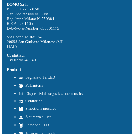
DOMO S.r.l.
P.I. IT11827550150
Cap. Soc. 52.000,00 Euro
Reg. Impr. Milano N. 750884
R.E.A. 1501165
D-U-N-S ® Number: 630701175
Via Leone Tolstoj, 34
20098 San Giuliano Milanese (MI)
ITALY
Contattaci
+39 02 98240540
Prodotti
Segnalatori a LED
Pulsanteria
Dispositivi di segnalazione acustica
Centraline
Sinottici a mosaico
Sicurezza e luce
Lampade LED
Accessori e ricambi